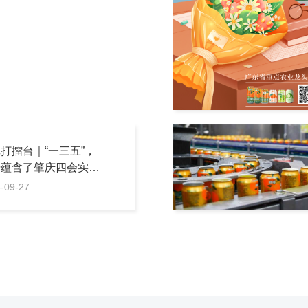
打擂台｜“一三五”，
据蕴含了肇庆四会实现
兴的秘诀
-09-27