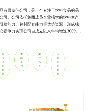
品有限责任公司，是一个专注于饮料食品的品
公司。公司依托集团成员企业强大的饮料生产
研发能力、包材配套能力等优势资源，形成独
心竞争力实现公司自成立以来年均增速300%快
公...
果
牛
椰
电
冻
奶
汁
解
汽
系
系
质
水
列
列
水
系
系
列
列