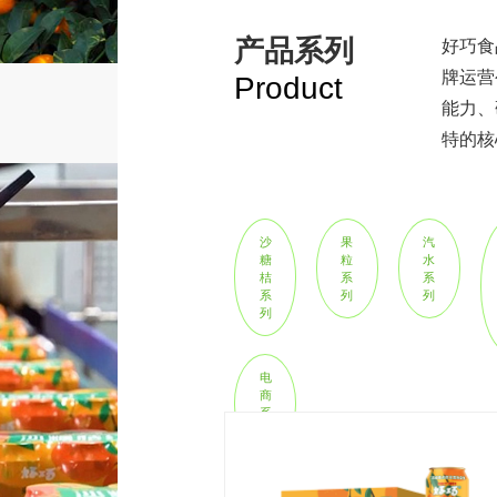
产品系列
好巧食
牌运营
Product
能力、
特的核
速成长。
沙
果
汽
糖
粒
水
桔
系
系
系
列
列
列
电
商
系
列