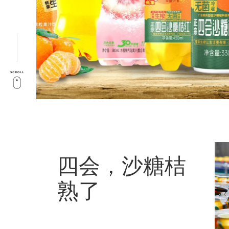
四会，沙糖桔
熟了